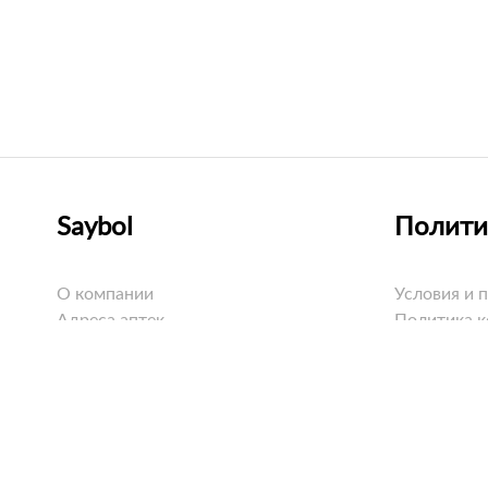
Saybol
Полити
О компании
Условия и 
Адреса аптек
Политика 
Оплата
Политика C
Доставка
Возврат
Вопросы и ответы