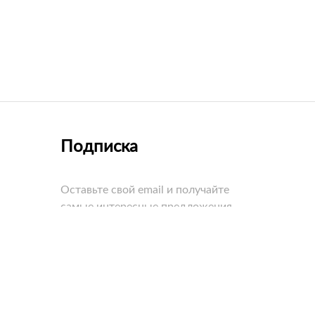
Подписка
Оставьте свой email и получайте
самые интересные предложения
первыми!
едневно