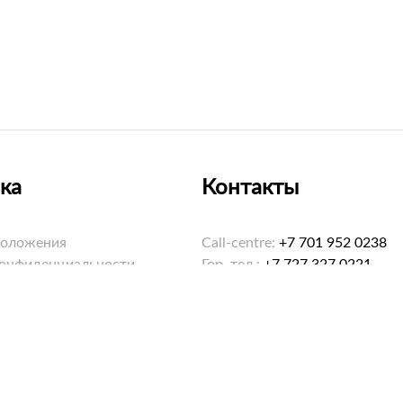
ка
Контакты
положения
Call-centre:
+7 701 952 0238
конфиденциальности
Гор. тел.:
+7 727 327 0221
ookies
Email:
hello@saybol.kz
Режим работы: 8:00-20:00 еж