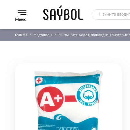
Меню
Главная
Медтовары
Бинты, вата, марля, подкладки, спиртовые 