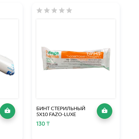
БИНТ СТЕРИЛЬНЫЙ
Б
5Х10 FAZO-LUXE
7
130 ₸
2