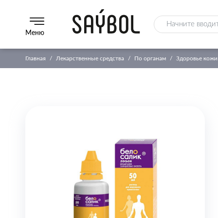
Меню
Главная
Лекарственные средства
По органам
Здоровье кожи