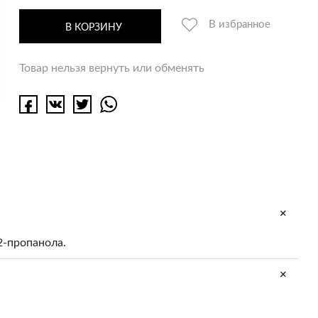
В избранное
В КОРЗИНУ
Товар нельзя вернуть или обменять
+
2-пропанола.
+