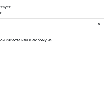
ствует
г
+
вой кислоте или к любому из