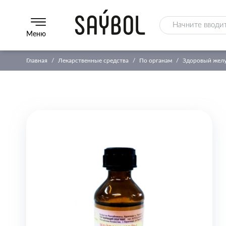
Меню
Главная
Лекарственные средства
По органам
Здоровый желу