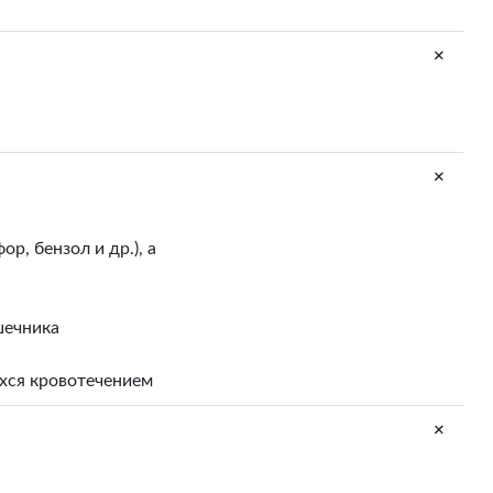
+
+
, бензол и др.), а
шечника
хся кровотечением
+