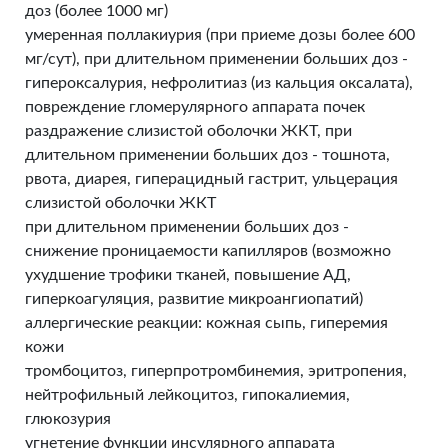
доз (более 1000 мг)
умеренная поллакиурия (при приеме дозы более 600
мг/сут), при длительном применении больших доз -
гипероксалурия, нефролитиаз (из кальция оксалата),
повреждение гломерулярного аппарата почек
раздражение слизистой оболочки ЖКТ, при
длительном применении больших доз - тошнота,
рвота, диарея, гиперацидный гастрит, ульцерация
слизистой оболочки ЖКТ
при длительном применении больших доз -
снижение проницаемости капилляров (возможно
ухудшение трофики тканей, повышение АД,
гиперкоагуляция, развитие микроангиопатий)
аллергические реакции: кожная сыпь, гиперемия
кожи
тромбоцитоз, гиперпротромбинемия, эритропения,
нейтрофильный лейкоцитоз, гипокалиемия,
глюкозурия
угнетение функции инсулярного аппарата