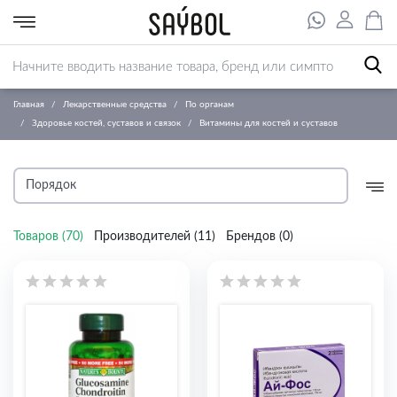
Главная
Лекарственные средства
По органам
Здоровье костей, суставов и связок
Витамины для костей и суставов
Товаров (
70
)
Производителей (
11
)
Брендов (
0
)