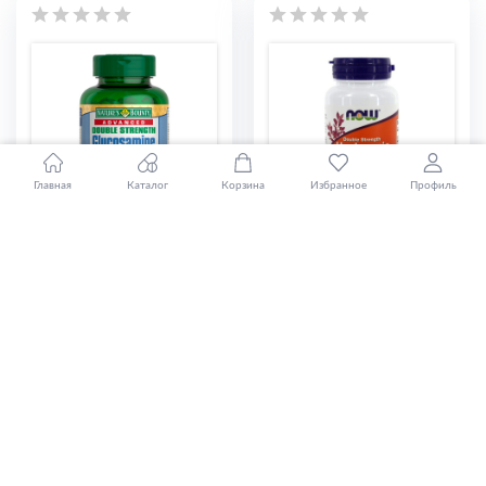
Главная
Каталог
Корзина
Избранное
Профиль
NATURE^S BOUNTY
NOW
ГЛЮКОЗАМИН-
ГИАЛУРОНОВАЯ
ХОНДРОИТИН
КИСЛОТА 100МГ
ПЛЮС С
№60 КАПС.
КАЛЬЦИЕМ И
16 450 ₸
ВИТАМИНОМ D
№120 ТАБ.
26 895 ₸