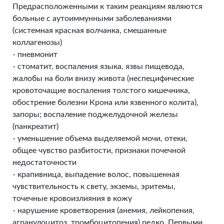
Предрасположенными к таким реакциям являются
больные с аутоиммунными заболеваниями
(системная красная волчанка, смешанные
коллагенозы)
- пневмонит
- стоматит, воспаления языка, язвы пищевода,
жалобы на боли внизу живота (неспецифические
кровоточащие воспаления толстого кишечника,
обострение болезни Крона или язвенного колита),
запоры; воспаление поджелудочной железы
(панкреатит)
- уменьшение объема выделяемой мочи, отеки,
общее чувство разбитости, признаки почечной
недостаточности
- крапивница, выпадение волос, повышенная
чувствительность к свету, экземы, эритемы,
точечные кровоизлияния в кожу
- нарушение кроветворения (анемия, лейкопения,
агранулоцитоз, тромбоцитопения) редко. Первыми